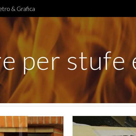
tro & Grafica
ip to main content
Skip to navigat
e per stufe 